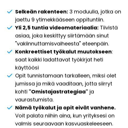
Selkeän rakenteen:
3 moduulia, jotka on
jaettu 9 ytimekkääseen oppituntiin.
Yli 2,5 tuntia videomateriaalia:
Tiivistä
asiaa, joka keskittyy siirtämään sinut
"vakiinnuttamisvaiheesta" eteenpäin.
Konkreettiset työkalut muutokseen
:
saat kaikki ladattavat työkirjat heti
käyttöösi
Opit tunnistamaan tarkalleen, miksi olet
jumissa ja mikä vaaditaan, jotta siirryt
kohti
"Omistajastrategiaa"
ja
vaurastumista.
Nämä työkalut ja opit eivät vanhene.
Voit palata niihin aina, kun yrityksesi on
valmis seuraavaan kasvuaskeleeseen.