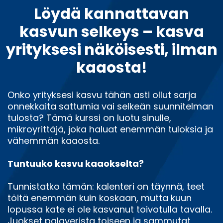
Löydä kannattavan
kasvun selkeys – kasva
yrityksesi näköisesti, ilman
kaaosta!
Onko yrityksesi kasvu tähän asti ollut sarja
onnekkaita sattumia vai selkeän suunnitelman
tulosta? Tämä kurssi on luotu sinulle,
mikroyrittäjä, joka haluat enemmän tuloksia ja
vähemmän kaaosta.
Tuntuuko kasvu kaaokselta?
Tunnistatko tämän: kalenteri on täynnä, teet
töitä enemmän kuin koskaan, mutta kuun
lopussa kate ei ole kasvanut toivotulla tavalla.
Juokset palaverista toiseen ja sammutat