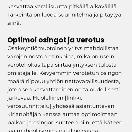
kasvattaa varallisuutta pitkällä aikavälillä.
Tärkeintä on luoda suunnitelma ja pitäytyä
siinä.
Optimoi osingot ja verotus
Osakeyhtiömuotoinen yritys mahdollistaa
varojen noston osinkoina, mikä on usein
verotehokas tapa siirtää yrityksen tulosta
omistajalle. Kevyemmin verotetun osingon
määrä riippuu yhtiön nettovarallisuudesta,
joten sen kasvattaminen on taloudellisesti
järkevää. Huolellinen [linkki:
verosuunnittelu] yhdessä asiantuntevan
kirjanpitäjän kanssa auttaa optimoimaan
palkan ja osingon suhteen niin, että käteen
jää mahdollisimman paljon varoja