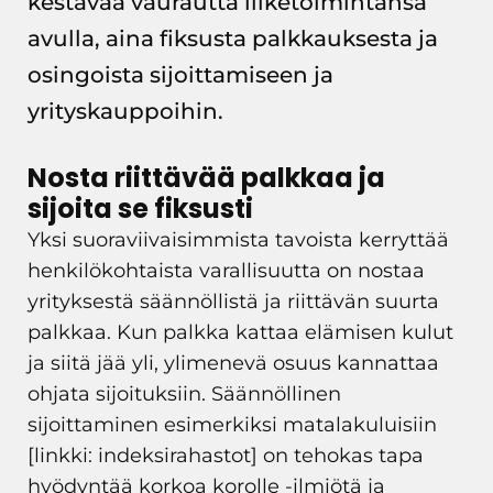
kestävää vaurautta liiketoimintansa
avulla, aina fiksusta palkkauksesta ja
osingoista sijoittamiseen ja
yrityskauppoihin.
Nosta riittävää palkkaa ja
sijoita se fiksusti
Yksi suoraviivaisimmista tavoista kerryttää
henkilökohtaista varallisuutta on nostaa
yrityksestä säännöllistä ja riittävän suurta
palkkaa. Kun palkka kattaa elämisen kulut
ja siitä jää yli, ylimenevä osuus kannattaa
ohjata sijoituksiin. Säännöllinen
sijoittaminen esimerkiksi matalakuluisiin
[linkki: indeksirahastot] on tehokas tapa
hyödyntää korkoa korolle -ilmiötä ja