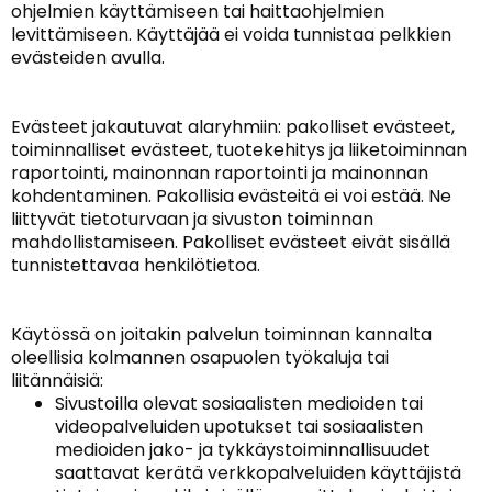
ohjelmien käyttämiseen tai haittaohjelmien
levittämiseen. Käyttäjää ei voida tunnistaa pelkkien
evästeiden avulla.
Evästeet jakautuvat alaryhmiin: pakolliset evästeet,
toiminnalliset evästeet, tuotekehitys ja liiketoiminnan
raportointi, mainonnan raportointi ja mainonnan
kohdentaminen. Pakollisia evästeitä ei voi estää. Ne
liittyvät tietoturvaan ja sivuston toiminnan
mahdollistamiseen. Pakolliset evästeet eivät sisällä
tunnistettavaa henkilötietoa.
Käytössä on joitakin palvelun toiminnan kannalta
oleellisia kolmannen osapuolen työkaluja tai
liitännäisiä:
Sivustoilla olevat sosiaalisten medioiden tai
videopalveluiden upotukset tai sosiaalisten
medioiden jako- ja tykkäystoiminnallisuudet
saattavat kerätä verkkopalveluiden käyttäjistä