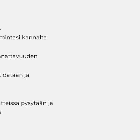
.
mintasi kannalta
annattavuuden
t dataan ja
tteissa pysytään ja
.