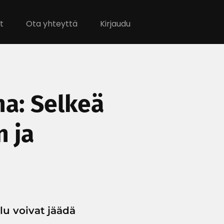
t
Ota yhteyttä
Kirjaudu
na: Selkeä
n ja
lu voivat jäädä