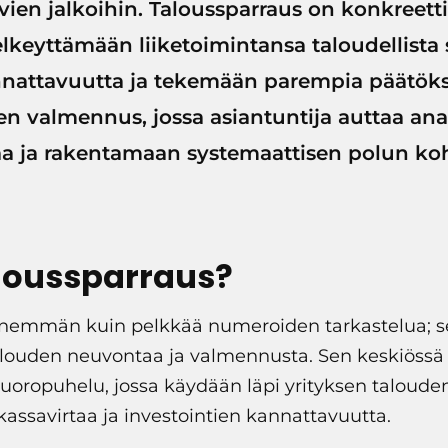
tävien jalkoihin. Taloussparraus on konkreett
selkeyttämään liiketoimintansa taloudellista
attavuutta ja tekemään parempia päätöksi
n valmennus, jossa asiantuntija auttaa an
aa ja rakentamaan systemaattisen polun koh
loussparraus?
enemmän kuin pelkkää numeroiden tarkastelua; s
alouden neuvontaa ja valmennusta. Sen keskiössä o
vuoropuhelu, jossa käydään läpi yrityksen taloude
kassavirtaa ja investointien kannattavuutta.