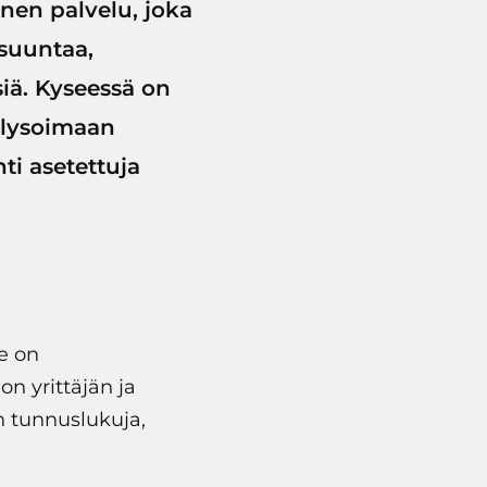
inen palvelu, joka
 suuntaa,
ä. Kyseessä on
alysoimaan
ti asetettuja
e on
n yrittäjän ja
n tunnuslukuja,