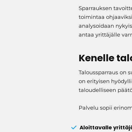
Sparrauksen tavoit
toimintaa ohjaaviksi
analysoidaan nykyis
antaa yrittäjälle va
Kenelle ta
Taloussparraus on suu
on erityisen hyödyll
taloudelliseen päät
Palvelu sopii erinom
Aloittavalle yrittäj