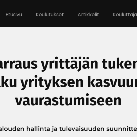
Etusivu
Koulutukset
Artikkelit
Kouluttaja
rraus yrittäjän tuke
ku yrityksen kasvuu
vaurastumiseen
 talouden hallinta ja tulevaisuuden suunnitte