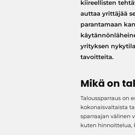
kiireellisten teh
auttaa yrittäjää 
parantamaan kann
käytännönläheine
yrityksen nykytil
tavoitteita.
Mikä on ta
Taloussparraus on 
kokonaisvaltaista t
sparraajan välinen 
kuten hinnoittelua, 