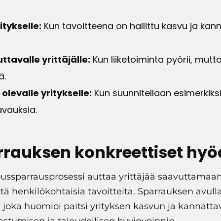
tykselle:
Kun tavoitteena on hallittu kasvu ja ka
tavalle yrittäjälle:
Kun liiketoiminta pyörii, mutt
ä.
levalle yritykselle:
Kun suunnitellaan esimerkiksi 
avauksia.
rauksen konkreettiset hyö
ussparrausprosessi auttaa yrittäjää saavuttamaa
että henkilökohtaisia tavoitteita. Sparrauksen avul
 joka huomioi paitsi yrityksen kasvun ja kannatt