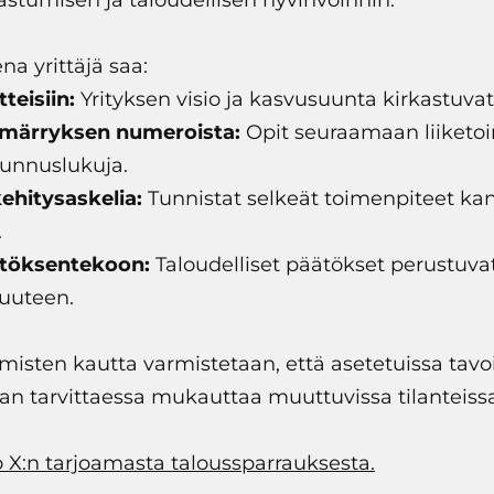
astumisen ja taloudellisen hyvinvoinnin.
a yrittäjä saa:
teisiin:
Yrityksen visio ja kasvusuunta kirkastuvat
ärryksen numeroista:
Opit seuraamaan liiketoi
tunnuslukuja.
ehitysaskelia:
Tunnistat selkeät toimenpiteet k
.
töksentekoon:
Taloudelliset päätökset perustuva
suuteen.
misten kautta varmistetaan, että asetetuissa tavoi
n tarvittaessa mukauttaa muuttuvissa tilanteissa
to X:n tarjoamasta taloussparrauksesta.