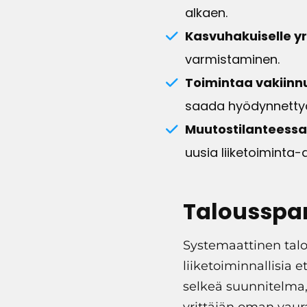
alkaen.
Kasvuhakuiselle yri
varmistaminen.
Toimintaa vakiinnut
saada hyödynnetty
Muutostilanteessa o
uusia liiketoiminta-
Talousspar
Systemaattinen talo
liiketoiminnallisia 
selkeä suunnitelma,