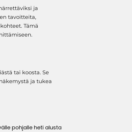
rrettäviksi ja
en tavoitteita,
yskohteet. Tämä
ehittämiseen.
iästä tai koosta. Se
ta näkemystä ja tukea
lle pohjalle heti alusta