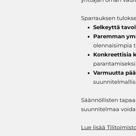
yrittäjän oman vaur
Sparrauksen tuloksen
Selkeyttä tavoit
Paremman ymm
olennaisimpia 
Konkreettisia k
parantamiseksi
Varmuutta pää
suunnitelmalli
Säännöllisten tapaa
suunnitelmaa voidaa
Lue lisää Tilitoimis