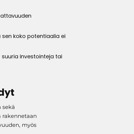
nnattavuuden
a sen koko potentiaalia ei
suuria investointeja tai
dyt
n sekä
la rakennetaan
avuuden, myös