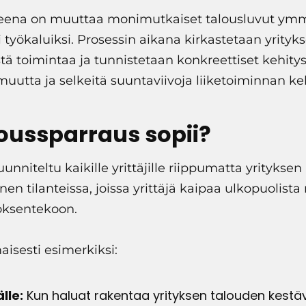
teena on muuttaa monimutkaiset talousluvut ymmä
 työkaluiksi. Prosessin aikana kirkastetaan yrityks
tä toimintaa ja tunnistetaan konkreettiset kehit
rmuutta ja selkeitä suuntaviivoja liiketoiminnan k
loussparraus sopii?
nniteltu kaikille yrittäjille riippumatta yrityksen 
inen tilanteissa, joissa yrittäjä kaipaa ulkopuolis
öksentekoon.
aisesti esimerkiksi:
älle:
Kun haluat rakentaa yrityksen talouden kestävä